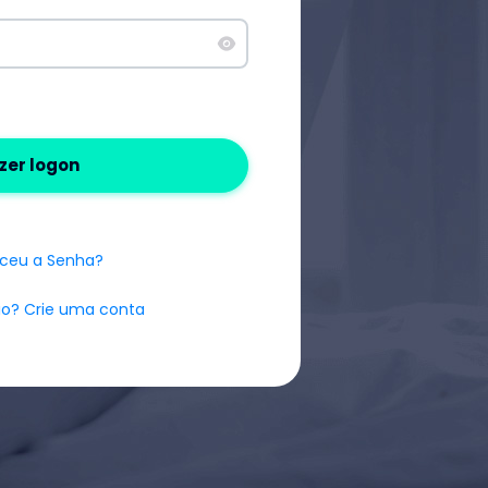
zer logon
ceu a Senha?
io? Crie uma conta