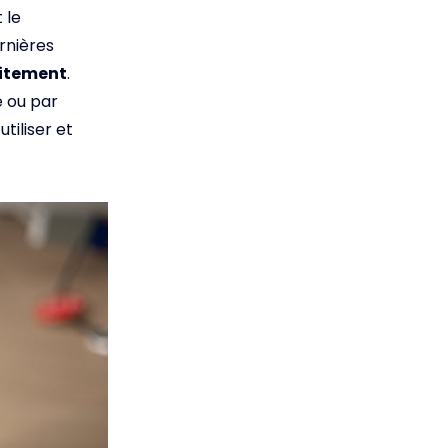
 le
rnières
uitement
.
 ou par
tiliser et