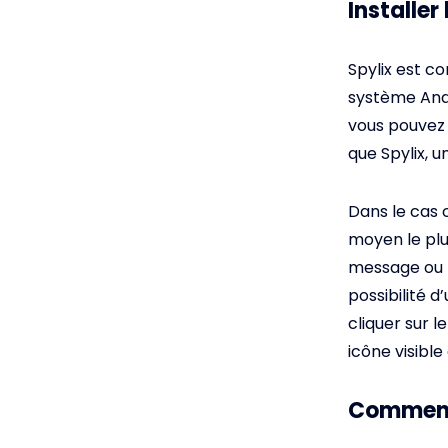
Installer
Spylix est c
système Andr
vous pouvez y
que Spylix, u
Dans le cas o
moyen le plus
message ou p
possibilité d
cliquer sur le
icône visible
Commence