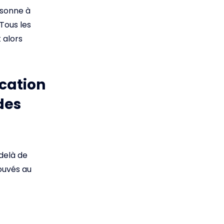
ersonne à
Tous les
 alors
cation
des
delà de
ouvés au