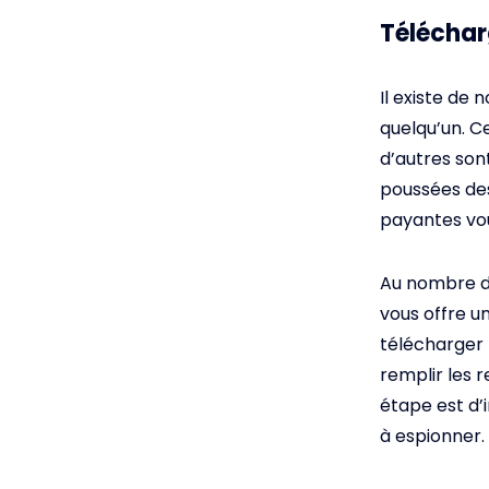
Téléchar
Il existe de
quelqu’un. 
d’autres sont
poussées des
payantes vou
Au nombre de
vous offre u
télécharger l
remplir les
étape est d’i
à espionner.