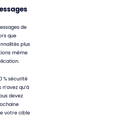
messages
 messages de
ors que
onnalités plus
cations même
lication.
0 % sécurité
s n’avez qu’à
 vous devez
rochaine
de votre cible