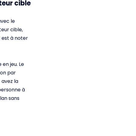
teur cible
avec le
eur cible,
l est à noter
 en jeu. Le
ion par
 avez la
 personne à
-plan sans