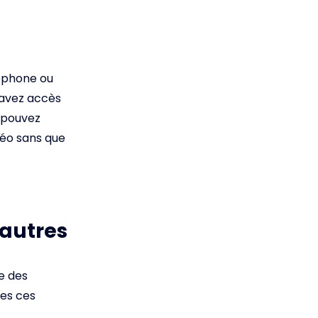
léphone ou
 avez accès
 pouvez
déo sans que
 autres
ge des
tes ces