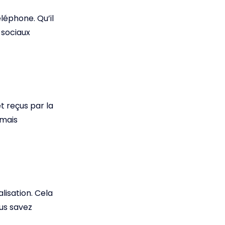
léphone. Qu’il
 sociaux
t reçus par la
 mais
lisation. Cela
us savez