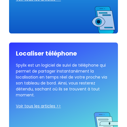
Localiser téléphone
Spylix est un logiciel de suivi de téléphone qui
permet de partager instantanément la
localisation en temps réel de votre proche via
son tableau de bord. Ainsi, vous resterez
détendu, sachant où ils se trouvent à tout
moment.
Voir tous les articles >>