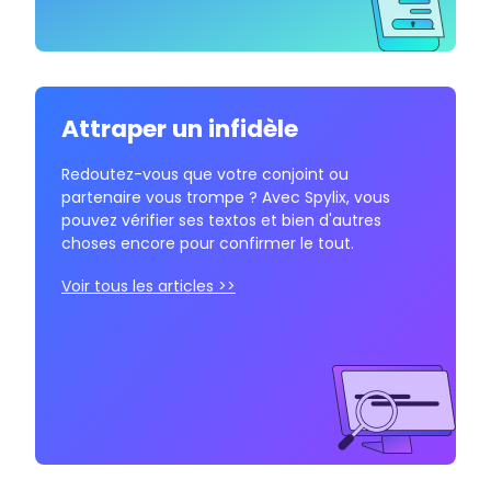
Attraper un infidèle
Redoutez-vous que votre conjoint ou
partenaire vous trompe ? Avec Spylix, vous
pouvez vérifier ses textos et bien d'autres
choses encore pour confirmer le tout.
Voir tous les articles >>