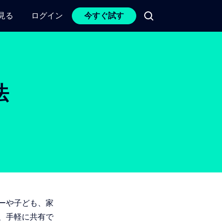
見る
ログイン
今すぐ試す
法
ーや子ども、家
、手軽に共有で