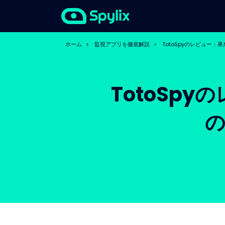
ホーム
>
監視アプリを徹底解説
>
TotoSpyのレビュー：
TotoSpy