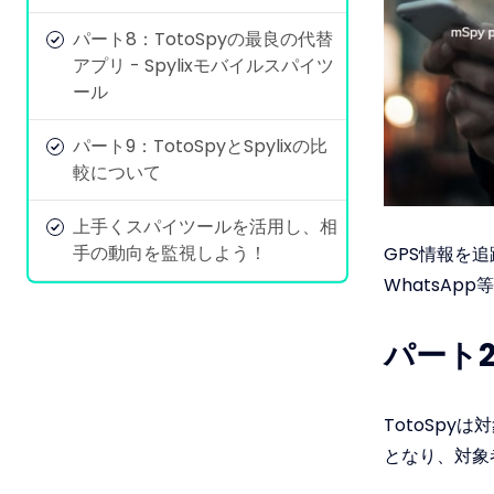
パート8：TotoSpyの最良の代替
アプリ - Spylixモバイルスパイツ
ール
パート9：TotoSpyとSpylixの比
較について
上手くスパイツールを活用し、相
手の動向を監視しよう！
GPS情報を追
WhatsAp
パート2
TotoSp
となり、対象