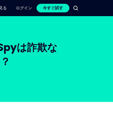
見る
ログイン
今すぐ試す
oSpyは詐欺な
？