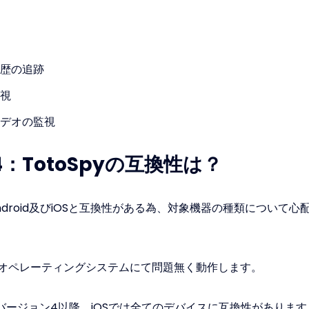
歴の追跡
視
デオの監視
：TotoSpyの互換性は？
はAndroid及びiOSと互換性がある為、対象機器の種類について
オペレーティングシステムにて問題無く動作します。
ではバージョン4以降、iOSでは全てのデバイスに互換性があります