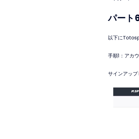
パート6
以下にToto
手順1：アカ
サインアップ