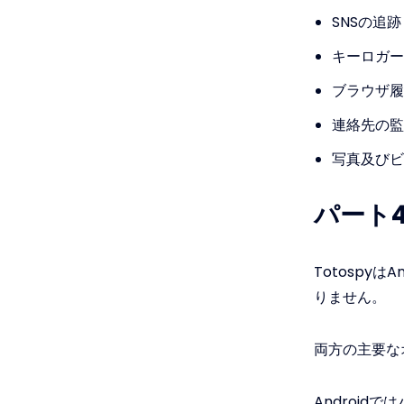
SNSの追跡
キーロガー
ブラウザ履
連絡先の監
写真及びビ
パート4
Totospy
りません。
両方の主要な
Android