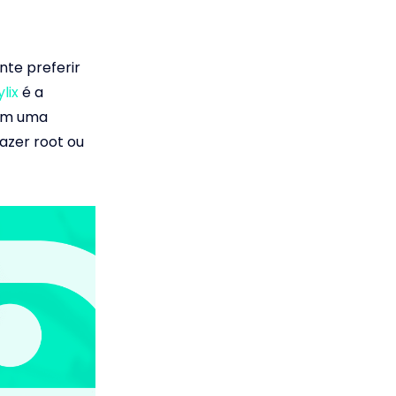
nte preferir
lix
é a
tem uma
fazer root ou