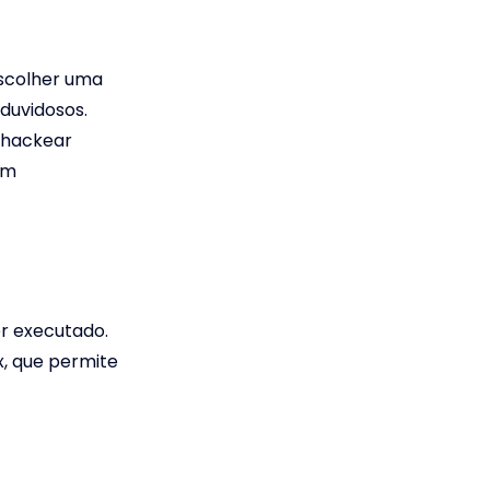
escolher uma
duvidosos.
 hackear
em
er executado.
x, que permite