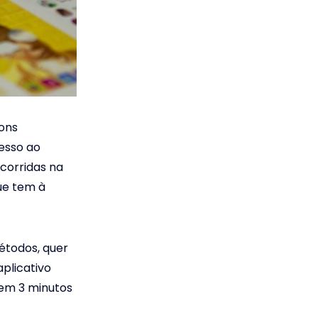
bons
esso ao
corridas na
ue tem à
étodos, quer
aplicativo
 em 3 minutos