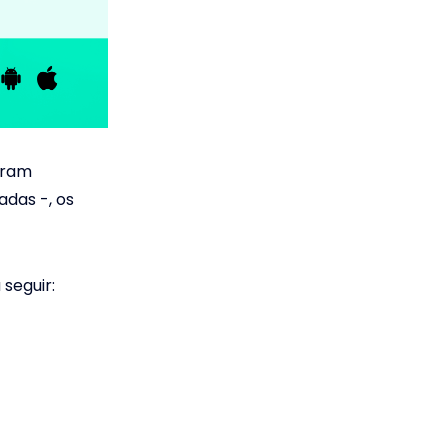
gram
adas -, os
seguir: