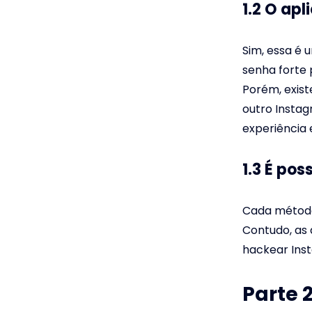
1.2 O ap
Sim, essa é
senha forte
Porém, exist
outro Instag
experiência 
1.3 É po
Cada método 
Contudo, as 
hackear Ins
Parte 