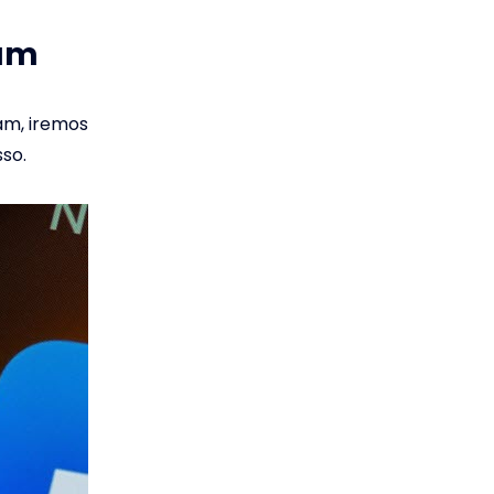
ram
am, iremos
so.