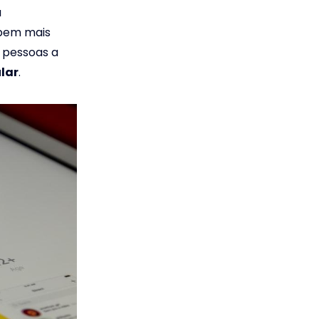
a
 bem mais
s pessoas a
lar
.