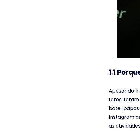
1.1 Porq
Apesar do I
fotos, foram
bate-papos 
Instagram a
às atividades