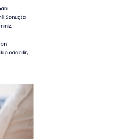
manı
li. Sonuçta
iniz.
fon
ip edebilir,