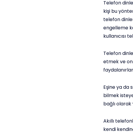
Telefon dinl
kişi bu yönt
telefon dinl
engelleme ko
kullanıcısı 
Telefon dinl
etmek ve onla
faydalanırlar
Eşine ya da s
bilmek isteye
bağlı olarak
Akıllı telefo
kendi kendin