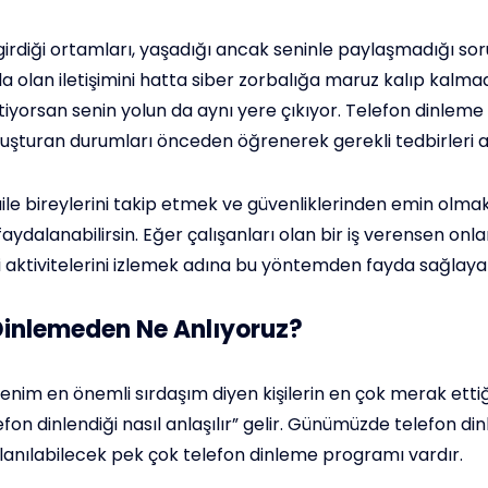
rdiği ortamları, yaşadığı ancak seninle paylaşmadığı soru
a olan iletişimini hatta siber zorbalığa maruz kalıp kalmad
iyorsan senin yolun da aynı yere çıkıyor. Telefon dinleme
oluşturan durumları önceden öğrenerek gerekli tedbirleri ala
 aile bireylerini takip etmek ve güvenliklerinden emin olmak
dalanabilirsin. Eğer çalışanları olan bir iş verensen onlar
 aktivitelerini izlemek adına bu yöntemden fayda sağlayabi
Dinlemeden Ne Anlıyoruz?
nim en önemli sırdaşım diyen kişilerin en çok merak ettiğ
fon dinlendiği nasıl anlaşılır” gelir. Günümüzde telefon di
lanılabilecek pek çok telefon dinleme programı vardır.