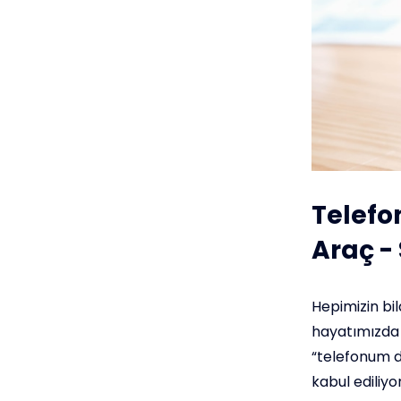
Telefo
Araç - 
Hepimizin bil
hayatımızda ö
“telefonum d
kabul ediliyor