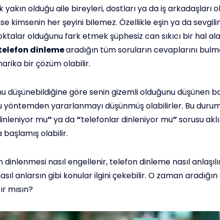
 yakın olduğu aile bireyleri, dostları ya da iş arkadaşları 
se kimsenin her şeyini bilemez. Özellikle eşin ya da sevgilinle
ktalar olduğunu fark etmek şüphesiz can sıkıcı bir hal alabi
telefon dinleme
aradığın tüm soruların cevaplarını bulm
rika bir çözüm olabilir.
nu düşünebildiğine göre senin gizemli olduğunu düşünen ba
u yöntemden yararlanmayı düşünmüş olabilirler. Bu duru
inleniyor mu
”
ya da
“
telefonlar dinleniyor mu
”
sorusu aklı
başlamış olabilir.
 dinlenmesi nasıl engellenir, telefon dinleme nasıl anlaşılı
nasıl anlarsın gibi konular ilgini çekebilir. O zaman aradığı
ır mısın?