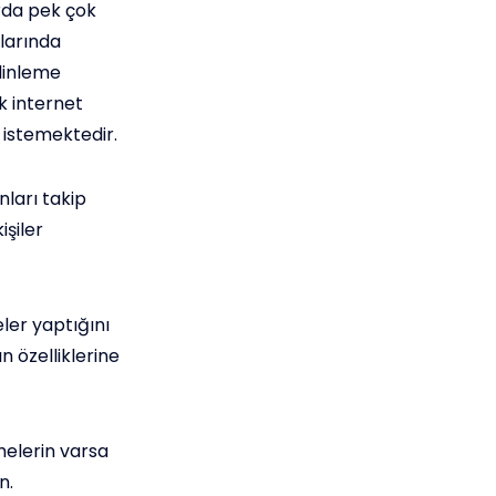
rda pek çok
larında
dinleme
k internet
 istemektedir.
ları takip
işiler
eler yaptığını
n özelliklerine
phelerin varsa
n.