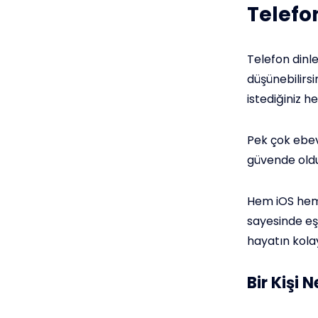
Telefo
Telefon dinl
düşünebilirsi
istediğiniz h
Pek çok ebev
güvende oldu
Hem iOS hem 
sayesinde eşl
hayatın kolay
Bir Kişi