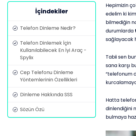
Hepimizin çok
İçindekiler
edelim ki kim
bilmediğin no
Telefon Dinleme Nedir?
durumlarda
sağlayacak ha
Telefon Dinlemek İçin
Kullanılabilecek En İyi Araç -
Tabii sen bu
Spylix
sana karşı b
Cep Telefonu Dinleme
“telefonum d
Yöntemlerinin Özellikleri
kurcalamaya 
Dinleme Hakkında SSS
Hatta telefon
dinlendiğini 
Sözün Özü
bulmaya haz