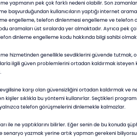
eme yapmanın pek çok farklı nedeni olabilir. Son zamanla
eme başvurduğundan kullanıcıların yaptığı internet arama
eme engelleme, telefon dinlenmesi engelleme ve telefon 
du aramaları üst sıralarda yer almaktadır. Ayrıca pek ço
telefon dinleme engelleme kodu hakkında bilgi sahibi olmak
eme hizmetinden genellikle sevdiklerini güvende tutmak, on
rla ilgili güven problemlerini ortadan kaldırmak isteyen k
.
evgilisine karşı olan güvensizliğini ortadan kaldırmak ve n
n kişiler sıklıkla bu yöntemi kullanırlar. Seçtikleri programı
 yalnızca telefon görüşmelerini dinlemekle kalmazlar.
nları ile ne yaptıklarını bilirler. Eğer senin de bu konuda şü
e senaryo yazmak yerine artık yapman gerekeni biliyorsu