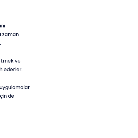
ini
u zaman
.
 etmek ve
h ederler.
n uygulamalar
için de