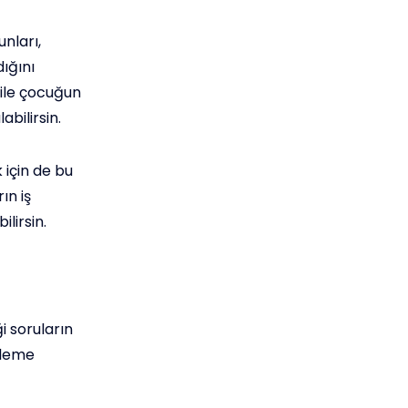
nları,
ığını
 ile çocuğun
bilirsin.
 için de bu
ın iş
lirsin.
i soruların
nleme