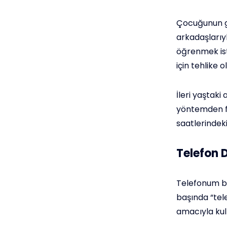
Çocuğunun gi
arkadaşlarıyl
öğrenmek ist
için tehlike 
İleri yaştaki
yöntemden fay
saatlerindeki
Telefon 
Telefonum be
başında “tele
amacıyla kul