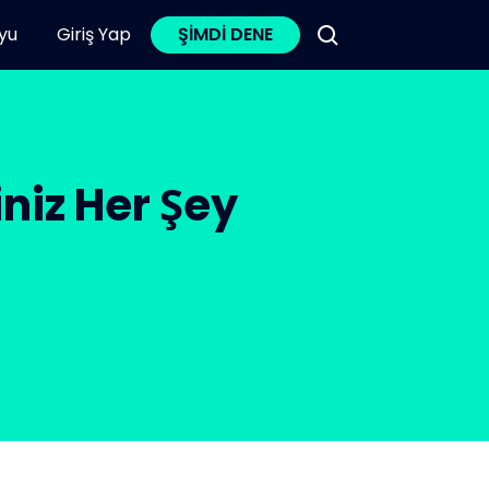
yu
Giriş Yap
ŞİMDİ DENE
niz Her Şey