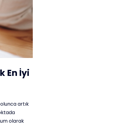
 En İyi
e olunca artık
noktada
rum olarak