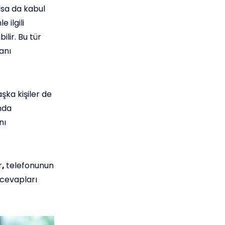
olsa da kabul
 ilgili
lir. Bu tür
anı
şka kişiler de
mda
nı
r
,
telefonunun
n cevapları