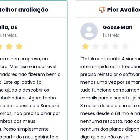
elhor avaliação
Pior Avali
ila, DE
Goose Man
 Estrelas
1 Estrela
iei minha empresa, eu
"Totalmente inútil. A sincr
ucro. Mas isso é impossível
interrompida com frequênc
lhadores não fizerem bem o
preciso reinstalar o softwa
. Este aplicativo (o
menos uma vez por seman
 ajuda a descobrir os
tudo funcione corretamente
abalhadores. Agora tenho
e-mails para o suporte, já
a de sucesso e o Snoopza
3 meses desde o primeiro e
olhos, não preciso olhar por
meses desde o último e nã
mbros dos meus
nenhuma resposta. Não c
s. Posso simplesmente
nenhum dos planos disponí
 a partir do meu gabinete e
diga que eu não avisei!"