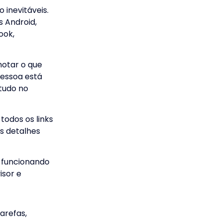
o inevitáveis.
s Android,
ook,
otar o que
pessoa está
 tudo no
todos os links
s detalhes
 funcionando
isor e
arefas,