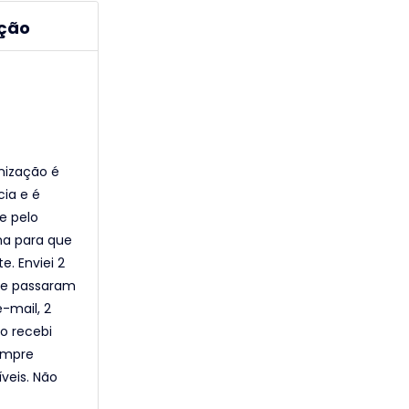
ação
onização é
ia e é
re pelo
a para que
. Enviei 2
 se passaram
-mail, 2
o recebi
ompre
veis. Não