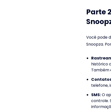
Parte 
Snoop
Você pode de
Snoopza. Po
Rastream
histórico
Também é 
Contatos
telefone, 
SMS:
O ap
controle. 
informaçõ