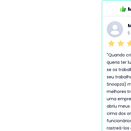
M
M
5
"Quando cr
queria ter l
se os traba
seu trabalho
Snoopza) me
melhores tr
uma empres
abriu meus 
cima dos o
funcionário
rastreá-los