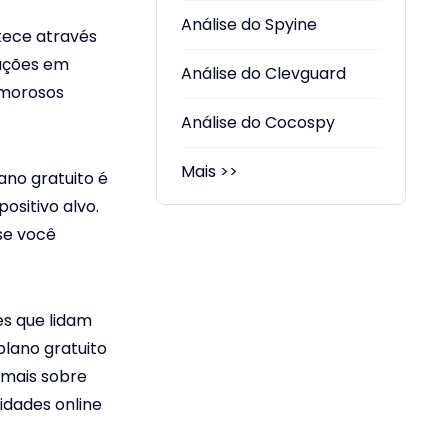
Análise do Spyine
tece através
mações em
Análise do Clevguard
amorosos
Análise do Cocospy
Mais >>
ano gratuito é
ositivo alvo.
se você
es que lidam
lano gratuito
 mais sobre
idades online