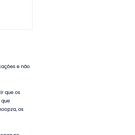
cações e não
ir que os
s que
noopza, os