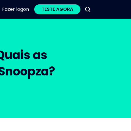
Fazer logon
TESTE AGORA
Quais as
 Snoopza?