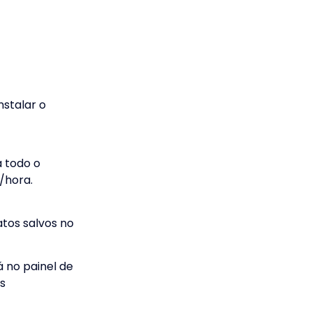
nstalar o
 todo o
/hora.
tos salvos no
 no painel de
as