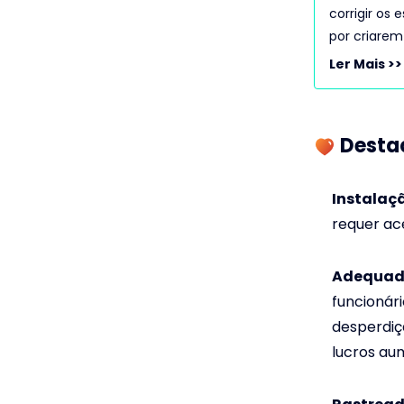
corrigir os
por criare
Ler Mais >>
Destaq
Instalaçã
requer ac
Adequado
funcionár
desperdiç
lucros au