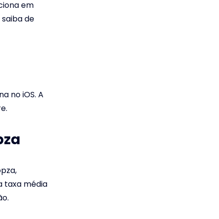
nciona em
 saiba de
a no iOS. A
e.
pza
opza,
a taxa média
ão.