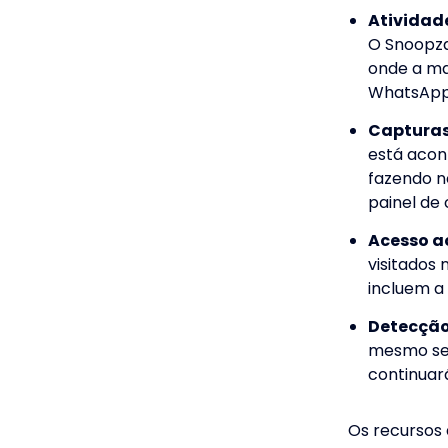
Atividade
O Snoopza
onde a ma
WhatsApp,
Capturas 
está acon
fazendo n
painel de
Acesso ao
visitados
incluem a 
Detecção
mesmo se o
continuar
Os recursos 