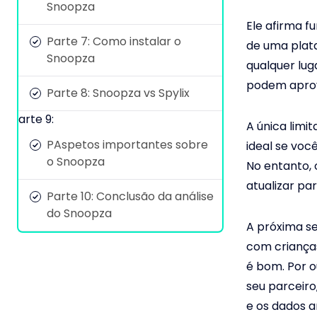
Snoopza
Ele afirma 
Parte 7: Como instalar o
de uma plata
Snoopza
qualquer lu
podem aprov
Parte 8: Snoopza vs Spylix
arte 9:
A única limi
PAspetos importantes sobre
ideal se voc
o Snoopza
No entanto, 
atualizar pa
Parte 10: Conclusão da análise
do Snoopza
A próxima se
com criança
é bom. Por o
seu parceiro
e os dados a