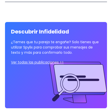
Descubrir Infidelidad
¿Temes que tu pareja te engañe? Solo tienes que
utilizar Spylix para comprobar sus mensajes de
texto y más para confirmarlo todo.
Ver todas las publicaciones >>