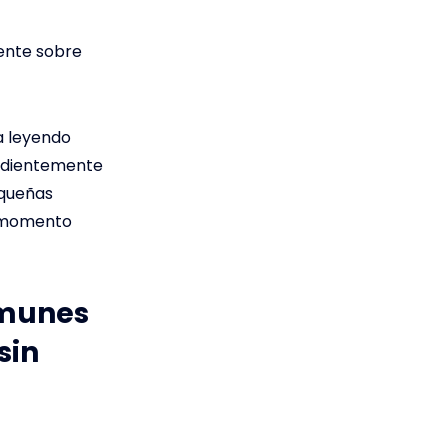
mente sobre
a leyendo
endientemente
equeñas
l momento
omunes
sin