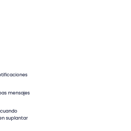
tificaciones
cibas mensajes
s cuando
en suplantar