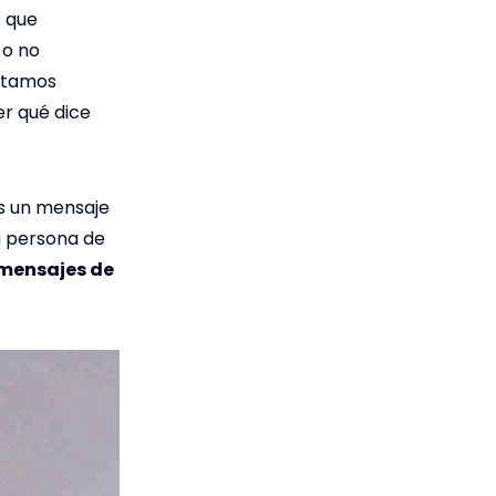
) que
 o no
estamos
er qué dice
os un mensaje
a persona de
 mensajes de