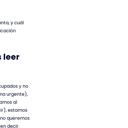
nta, y cuál
icación
 leer
cupados y no
ma urgente),
tamos al
cir), estamos
e no queremos
en decir.