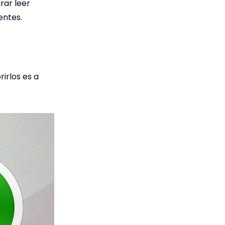
rar leer
entes.
irlos es a