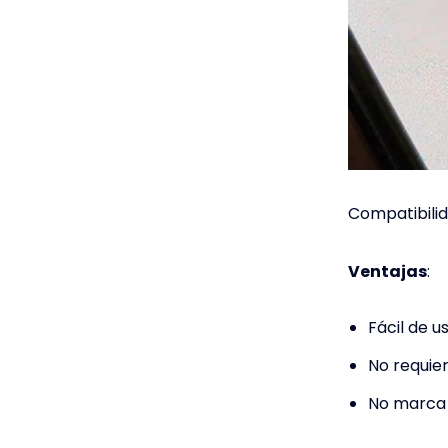
Compatibilid
Ventajas
:
Fácil de u
No requie
No marca 