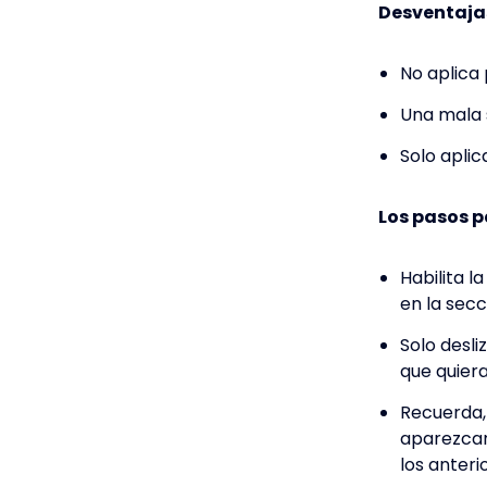
Desventaja
No aplica
Una mala s
Solo apli
Los pasos p
Habilita l
en la secc
Solo desli
que quiera
Recuerda, 
aparezcan
los anteri