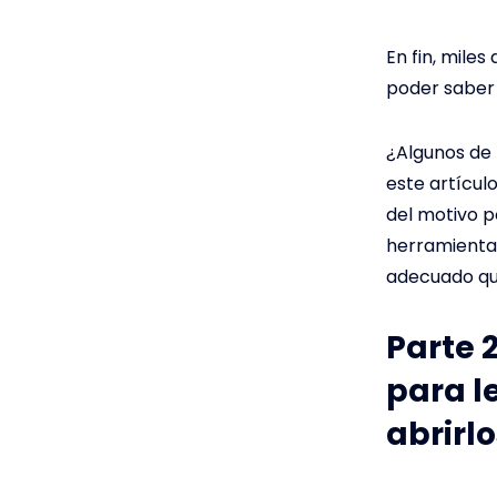
En fin, mile
poder saber 
¿Algunos de 
este artícu
del motivo p
herramienta
adecuado qu
Parte 
para l
abrirlo